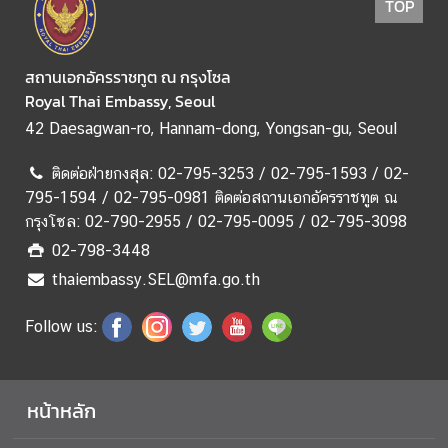
TOP
สถานเอกอัครราชทูต ณ กรุงโซล
Royal Thai Embassy, Seoul
42 Daesagwan-ro, Hannam-dong, Yongsan-gu, Seoul
ติดต่อฝ่ายกงสุล: 02-795-3253 / 02-795-1593 / 02-
795-1594 / 02-795-0981 ติดต่อสถานเอกอัครราชทูต ณ
กรุงโซล: 02-790-2955 / 02-795-0095 / 02-795-3098
02-798-3448
thaiembassy.SEL@mfa.go.th
Follow us:
หน้าหลัก