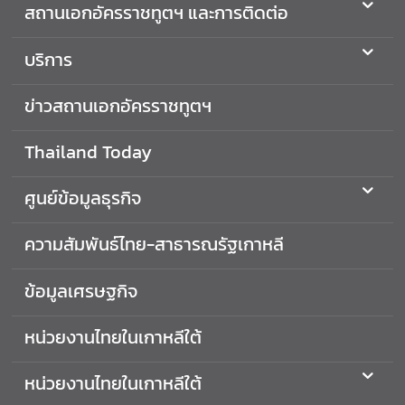
สถานเอกอัครราชทูตฯ และการติดต่อ
บริการ
ข่าวสถานเอกอัครราชทูตฯ
Thailand Today
ศูนย์ข้อมูลธุรกิจ
ความสัมพันธ์ไทย-สาธารณรัฐเกาหลี
ข้อมูลเศรษฐกิจ
หน่วยงานไทยในเกาหลีใต้
หน่วยงานไทยในเกาหลีใต้