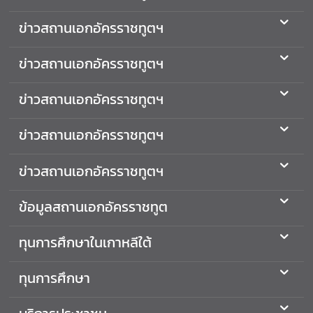
ข่าวสถานเอกอัครราชทูตฯ
ข่าวสถานเอกอัครราชทูตฯ
ข่าวสถานเอกอัครราชทูตฯ
ข่าวสถานเอกอัครราชทูตฯ
ข่าวสถานเอกอัครราชทูตฯ
ข้อมูลสถานเอกอัครราชทูต
ทุนการศึกษาในเกาหลีใต้
ทุนการศึกษา