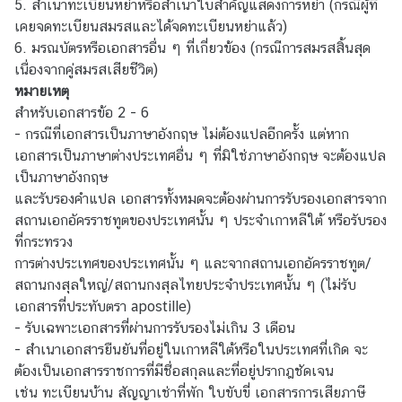
5. สำเนาทะเบียนหย่าหรือสำเนาใบสำคัญแสดงการหย่า (กรณีผู้ที่
ห
เคยจดทะเบียนสมรสและได้จดทะเบียนหย่าแล้ว)
น่
6. มรณบัตรหรือเอกสารอื่น ๆ ที่เกี่ยวข้อง (กรณีการสมรสสิ้นสุด
ว
เนื่องจากคู่สมรสเสียชีวิต)
ย
หมายเหตุ
ง
สำหรับเอกสารข้อ 2 - 6
า
- กรณีที่เอกสารเป็นภาษาอังกฤษ ไม่ต้องแปลอีกครั้ง แต่หาก
น
เอกสารเป็นภาษาต่างประเทศอื่น ๆ ที่มิใช่ภาษาอังกฤษ จะต้องแปล
ไ
เป็นภาษาอังกฤษ
ท
และรับรองคำแปล เอกสารทั้งหมดจะต้องผ่านการรับรองเอกสารจาก
ย
สถานเอกอัครราชทูตของประเทศนั้น ๆ ประจำเกาหลีใต้ หรือรับรอง
ใ
ที่กระทรวง
น
การต่างประเทศของประเทศนั้น ๆ และจากสถานเอกอัครราชทูต/
เ
สถานกงสุลใหญ่/สถานกงสุลไทยประจำประเทศนั้น ๆ (ไม่รับ
ก
เอกสารที่ประทับตรา apostille)
า
- รับเฉพาะเอกสารที่ผ่านการรับรองไม่เกิน 3 เดือน
ห
- สำเนาเอกสารยืนยันที่อยู่ในเกาหลีใต้หรือในประเทศที่เกิด จะ
ลี
ต้องเป็นเอกสารราชการที่มีชื่อสกุลและที่อยู่ปรากฎชัดเจน
ใ
เช่น ทะเบียนบ้าน สัญญาเช่าที่พัก ใบขับขี่ เอกสารการเสียภาษี