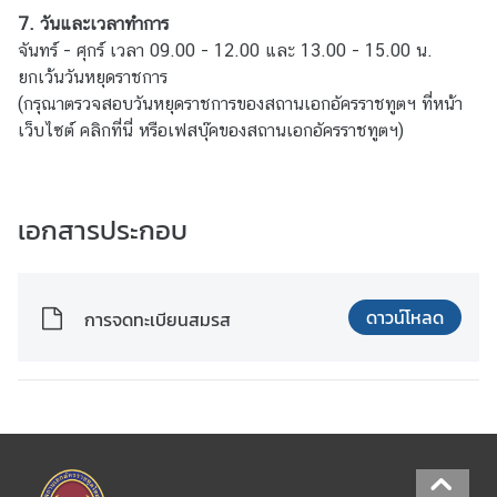
ษ
7. วันและเวลาทำการ
า
จันทร์ - ศุกร์ เวลา 09.00 - 12.00 และ 13.00 - 15.00 น.
ยกเว้นวันหยุดราชการ
(กรุณาตรวจสอบวันหยุดราชการของสถานเอกอัครราชทูตฯ ที่หน้า
เว็บไซต์ คลิกที่นี่ หรือเฟสบุ๊คของสถานเอกอัครราชทูตฯ)
เอกสารประกอบ
ดาวน์โหลด
การจดทะเบียนสมรส