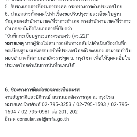
อ
5. รับรองเอกสารที่กรมการกงสุล กระทรวงการต่างประเทศไทย
ก
6. นำเอกสารทั้งหมดไปทำเรื่องขอปรับปรุงรายละเอียดในฐาน
อั
ข้อมูลของสำนักงานเขต/ที่ว่าการอำเภอ ทางสำนักงานเขต/ที่ว่าการ
ค
อำเภอจะบันทึกในเอกสารที่เรียกว่า
ร
“บันทึกทะเบียนฐานะแห่งครอบครัว (คร.22)”
ร
หมายเหตุ
หากผู้ร้องไม่สามารถเดินทางกลับไปดำเนินเรื่องบันทึก
า
ทะเบียนฐานะแห่งครอบครัวที่ประเทศไทยด้วยตนเอง สามารถทำใบ
ช
มอบอำนาจที่สถานเอกอัครราชทูต ณ กรุงโซล เพื่อให้บุคคลอื่นใน
ทู
ประเทศไทยดำเนินการบันทึกแทนได้
ต
ฯ
ทุ
6. ช่องทางการติดต่อขอจดทะเบีนสมรส
น
งานสัญชาติและนิติกรณ์ สถานเอกอัครราชทูต ณ กรุงโซล
ก
หมายเลขโทรศัพท์ 02-795-3253 / 02-795-1593 / 02-795-
า
1594 / 02 795-0981 ต่อ 201, 202
ร
อีเมล consular.sel@mfa.go.th
ศึ
ก