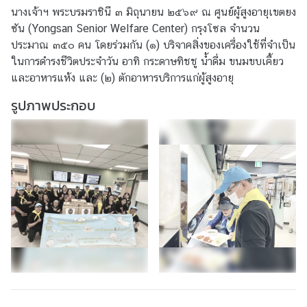
นางเจ้าฯ พระบรมราชินี ๓ มิถุนายน ๒๕๖๙ ณ ศูนย์ผู้สูงอายุเขตยง
ก
ซัน (Yongsan Senior Welfare Center) กรุงโซล จำนวน
อั
ประมาณ ๓๕๐ คน โดยร่วมกัน (๑) บริจาคสิ่งของเครื่องใช้ที่จำเป็น
ค
ในการดำรงชีวิตประจำวัน อาทิ กระดาษทิชชู น้ำดื่ม ขนมขบเคี้ยว
ร
และอาหารแห้ง และ (๒) ตักอาหารบริการแก่ผู้สูงอายุ
ร
า
รูปภาพประกอบ
ช
ทู
ต
บ
ริ
ก
า
ร
ป
ร
ะ