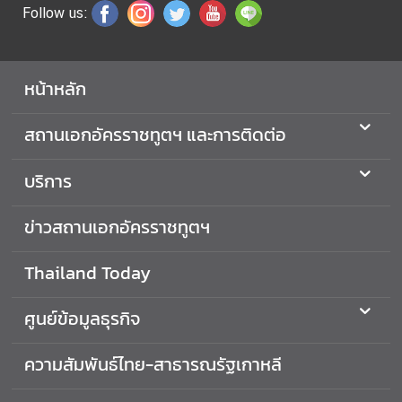
Follow us:
ร
า
ช
ทู
หน้าหลัก
ต
ฯ
สถานเอกอัครราชทูตฯ และการติดต่อ
บริการ
เ
กี่
ข่าวสถานเอกอัครราชทูตฯ
ย
ว
กั
Thailand Today
บ
ป
ศูนย์ข้อมูลธุรกิจ
ร
ะ
ความสัมพันธ์ไทย-สาธารณรัฐเกาหลี
เ
ท