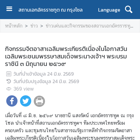
สถานเอกอัครราชทูต ณ กรุงโซล
Language
ห
หน้าหลัก
ข่าว
ข่าวเด่นและกิจกรรมของสถานเอกอัครราชทูตฯ
น้
า
ห
กิจกรรมจิตอาสาเฉลิมพระเกียรติเนื่องในโอกาสวัน
ลั
เฉลิมพระชนมพรรษาสมเด็จพระนางเจ้าฯ พระบรม
ก
ราชินี ๓ มิถุนายน ๒๕๖๙
ข้
วันที่นำเข้าข้อมูล
24 มิ.ย. 2569
อ
วันที่ปรับปรุงข้อมูล
24 มิ.ย. 2569
มู
369
view
ล
ส
ถ
เมื่อวันที่ ๘ มิ.ย. ๒๕๖๙ นายธานี แสงรัตน์ เอกอัครราชทูต ณ กรุง
า
โซล นำเจ้าหน้าที่สถานเอกอัครราชทูตฯ ทีมประเทศไทยพร้อม
น
ครอบครัว และชุมชนไทยในสาธารณรัฐเกาหลีทำกิจกรรมจิตอาสา
เ
เฉลิมพระเกียรติเนื่องในโอกาสวันเฉลิมพระชนมพรรษาสมเด็จพระ
อ