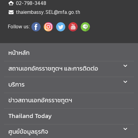
02-798-3448
ร
thaiembassy.SEL@mfa.go.th
า
ช
Follow us:
ทู
ต
ฯ
หน้าหลัก
เ
สถานเอกอัครราชทูตฯ และการติดต่อ
กี่
ย
บริการ
ว
กั
ข่าวสถานเอกอัครราชทูตฯ
บ
ป
ร
Thailand Today
ะ
เ
ศูนย์ข้อมูลธุรกิจ
ท