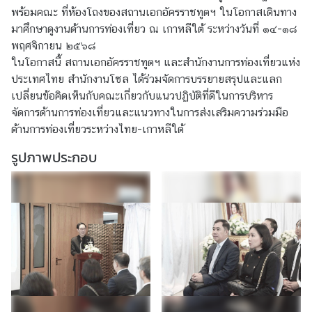
พร้อมคณะ ที่ห้องโถงของสถานเอกอัครราชทูตฯ ในโอกาสเดินทาง
ก
มาศึกษาดูงานด้านการท่องเที่ยว ณ เกาหลีใต้ ระหว่างวันที่ ๑๔-๑๘
อั
พฤศจิกายน ๒๕๖๘
ค
ในโอกาสนี้ สถานเอกอัครราชทูตฯ และสำนักงานการท่องเที่ยวแห่ง
ร
ประเทศไทย สำนักงานโซล ได้ร่วมจัดการบรรยายสรุปและแลก
ร
เปลี่ยนข้อคิดเห็นกับคณะเกี่ยวกับแนวปฏิบัติที่ดีในการบริหาร
า
จัดการด้านการท่องเที่ยวและแนวทางในการส่งเสริมความร่วมมือ
ช
ด้านการท่องเที่ยวระหว่างไทย-เกาหลีใต้
ทู
ต
รูปภาพประกอบ
บ
ริ
ก
า
ร
ป
ร
ะ