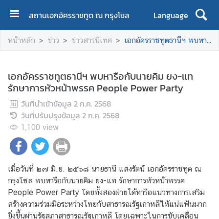
สถานเอกอัครราชทูต ณ กรุงโซล
Language
ห
หน้าหลัก
ข่าว
ข่าวสารนิเทศ
เอกอัครราชทูตธานีฯ พบหารือกับนายคิม ยง-แท รักษาการหัวหน้าพรรค People Power Party
น้
า
ห
เอกอัครราชทูตธานีฯ พบหารือกับนายคิม ยง-แท
ลั
รักษาการหัวหน้าพรรค People Power Party
ก
วันที่นำเข้าข้อมูล
2 ก.ค. 2568
ข้
วันที่ปรับปรุงข้อมูล
2 ก.ค. 2568
อ
1,100
view
มู
ล
ส
เมื่อวันที่ ๒๗ มิ.ย. ๒๕๖๘ นายธานี แสงรัตน์ เอกอัครราชทูต ณ
ถ
กรุงโซล พบหารือกับนายคิม ยง-แท รักษาการหัวหน้าพรรค
า
People Power Party โดยทั้งสองฝ่ายได้หารือแนวทางการเสริม
น
สร้างความร่วมมือระหว่างไทยกับสาธารณรัฐเกาหลีให้แน่แฟ้นมาก
เ
ยิ่งขึ้นผ่านรัฐสภาสาธารณรัฐเกาหลี โดยเฉพาะในการขับเคลื่อน
อ