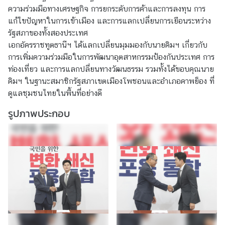
ความร่วมมือทางเศรษฐกิจ การยกระดับการค้าและการลงทุน การ
ก
แก้ไขปัญหาในการเข้าเมือง และการแลกเปลี่ยนการเยือนระหว่าง
อั
รัฐสภาของทั้งสองประเทศ
ค
เอกอัครราชทูตธานีฯ ได้แลกเปลี่ยนมุมมองกับนายคิมฯ เกี่ยวกับ
ร
การเพิ่มความร่วมมือในการพัฒนาอุตสาหกรรมป้องกันประเทศ การ
ร
ท่องเที่ยว และการแลกปลี่ยนทางวัฒนธรรม รวมทั้งได้ขอบคุณนาย
า
คิมฯ ในฐานะสมาชิกรัฐสภาเขตเมืองโพชอนและอำเภอคาพย็อง ที่
ช
ดูแลชุมชนไทยในพื้นที่อย่างดี
ทู
ต
รูปภาพประกอบ
บ
ริ
ก
า
ร
ป
ร
ะ