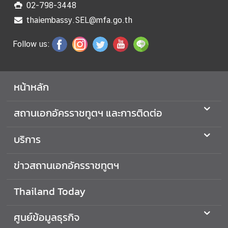
02-798-3448
ร
thaiembassy.SEL@mfa.go.th
า
ช
Follow us:
ทู
ต
ฯ
หน้าหลัก
เ
สถานเอกอัครราชทูตฯ และการติดต่อ
กี่
ย
บริการ
ว
กั
ข่าวสถานเอกอัครราชทูตฯ
บ
ป
ร
Thailand Today
ะ
เ
ศูนย์ข้อมูลธุรกิจ
ท