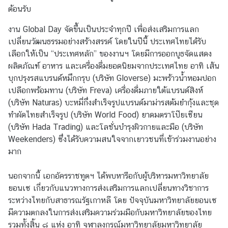
ต้อนรับ
ก
อั
​งาน Global Day จัดขึ้นเป็นประจำทุกปี เพื่อส่งเสริมการแลก
ค
เปลี่ยนวัฒนธรรมอย่างสร้างสรรค์ โดยในปีนี้ ประเทศไทยได้รับ
ร
เลือกให้เป็น “ประเทศหลัก” ของงานฯ โดยมีการออกบูธจัดแสดง
ร
ผลิตภัณฑ์ อาหาร และเครื่องดื่มยอดนิยมจากประเทศไทย อาทิ เส้น
า
บุกปรุงรสแบรนด์หมึกกรุบ (บริษัท Gloverse) มะพร้าวน้ำหอมปอก
ช
เปลือกพร้อมทาน (บริษัท Freva) เครื่องดื่มภายใต้แบรนด์สิงห์
ทู
(บริษัท Naturas) บะหมี่กึ่งสำเร็จรูปแบรนด์มาม่ารสต้มยำกุ้งและชุด
ต
ทำผัดไทยสำเร็จรูป (บริษัท World Food) ยาดมตราโป๊ยเซียน
(บริษัท Hada Trading) และโลชั่นบำรุงผิวกายและมือ (บริษัท
Weekenders) ซึ่งได้รับความสนใจจากเยาวชนที่เข้าร่วมงานอย่าง
บ
มาก
ริ
ก
นอกจากนี้ เอกอัครราชทูตฯ ได้พบหารือกับผู้บริหารมหาวิทยาลัย
า
ยอนเซ เกี่ยวกับแนวทางการส่งเสริมการแลกเปลี่ยนทางวิชาการ
ร
ระหว่างไทยกับสาธารณรัฐเกาหลี โดย ปัจจุบันมหาวิทยาลัยยอนเซ
ป
มีความตกลงในการส่งเสริมความร่วมมือกับมหาวิทยาลัยของไทย
ร
รวมทั้งสิ้น ๘ แห่ง อาทิ จุฬาลงกรณ์มหาวิทยาลัยมหาวิทยาลัย
ะ