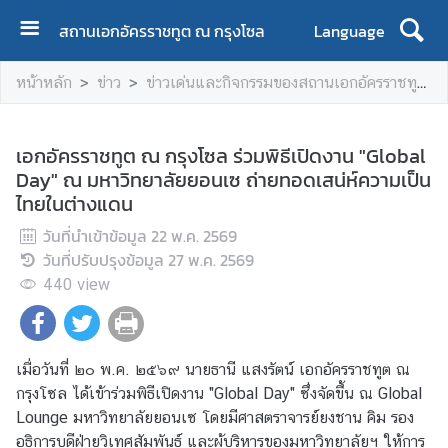
สถานเอกอัครราชทูต ณ กรุงโซล
Language
ห
หน้าหลัก
ข่าว
ข่าวเด่นและกิจกรรมของสถานเอกอัครราชทูตฯ
น้
า
ห
เอกอัครราชทูต ณ กรุงโซล ร่วมพิธีเปิดงาน "Global
ลั
Day" ณ มหาวิทยาลัยยอนเซ ถ่ายทอดเสน่ห์ความเป็น
ก
ไทยในต่างแดน
ข้
วันที่นำเข้าข้อมูล
22 พ.ค. 2569
อ
วันที่ปรับปรุงข้อมูล
27 พ.ค. 2569
มู
440
view
ล
ส
ถ
​เมื่อวันที่ ๒๐ พ.ค. ๒๕๖๙ นายธานี แสงรัตน์ เอกอัครราชทูต ณ
า
กรุงโซล ได้เข้าร่วมพิธีเปิดงาน "Global Day" ซึ่งจัดขึ้น ณ Global
น
Lounge มหาวิทยาลัยยอนเซ โดยมีศาสตราจารย์ยงชาน คิม รอง
เ
อธิการบดีฝ่ายวิเทศสัมพันธ์ และผู้บริหารของมหาวิทยาลัยฯ ให้การ
อ