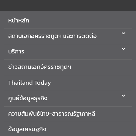
ต่
า
หน้าหลัก
ง
ป
สถานเอกอัครราชทูตฯ และการติดต่อ
ร
ะ
เ
บริการ
ท
ศ
ข่าวสถานเอกอัครราชทูตฯ
ค
Thailand Today
ว
า
ศูนย์ข้อมูลธุรกิจ
ม
สั
ความสัมพันธ์ไทย-สาธารณรัฐเกาหลี
ม
พั
น
ข้อมูลเศรษฐกิจ
ธ์