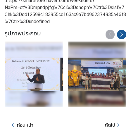
:
https://smartstore.naver.com/weeknders?
ร
NaPm=ct%3Dmpndpjfg%7Cci%3Dshopn%7Ctr%3Dslsl%7
า
Chk%3Ddd12598c183955cd163ac9a7bd962374935a46f8
ช
%7Ctrx%3Dundefined
ทู
รูปภาพประกอบ
ต
ฯ
เ
กี่
ย
ว
กั
บ
ป
ร
ะ
เ
ก่อนหน้า
ถัดไป
ท