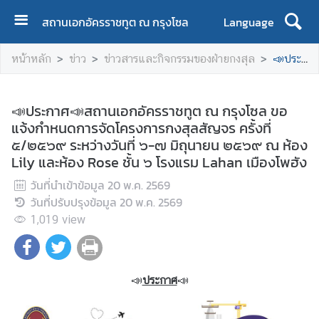
สถานเอกอัครราชทูต ณ กรุงโซล
Language
ห
หน้าหลัก
ข่าว
ข่าวสารและกิจกรรมของฝ่ายกงสุล
📣ประกาศ📣สถานเอกอัครราชทูต ณ กรุงโซล ขอแจ้งกำหนดการจัดโครงการกงสุลสัญจร ครั้งที่ ๕/๒๕๖๙ ระหว่างวันที่ ๖-๗ มิถุนายน ๒๕๖๙ ณ ห้อง Lily และห้อง Rose ชั้น ๖ โรงแรม Lahan เมืองโพฮัง
น้
า
ห
📣ประกาศ📣สถานเอกอัครราชทูต ณ กรุงโซล ขอ
ลั
แจ้งกำหนดการจัดโครงการกงสุลสัญจร ครั้งที่
ก
๕/๒๕๖๙ ระหว่างวันที่ ๖-๗ มิถุนายน ๒๕๖๙ ณ ห้อง
Lily และห้อง Rose ชั้น ๖ โรงแรม Lahan เมืองโพฮัง
ข้
อ
วันที่นำเข้าข้อมูล
20 พ.ค. 2569
มู
วันที่ปรับปรุงข้อมูล
20 พ.ค. 2569
ล
1,019
view
ส
ถ
า
น
📣
ประกาศ
📣
เ
อ