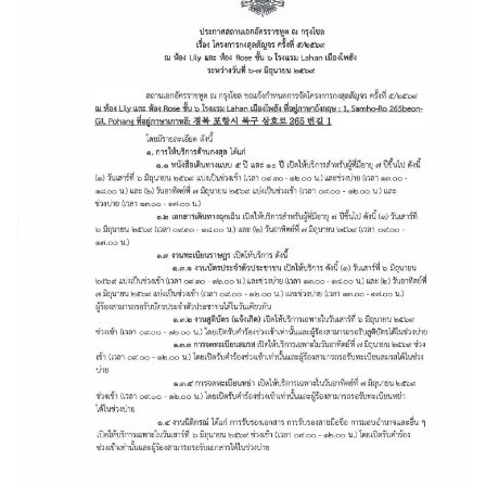
ร
า
ช
ทู
ต
ฯ
เ
กี่
ย
ว
กั
บ
ป
ร
ะ
เ
ท