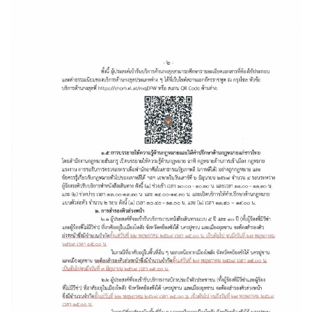
ศ
ไ
ท
ย
ข่
า
ว
ก
ร
ะ
ท
ร
ว
ง
ก
า
ร