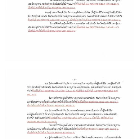
ต่
า
ง
ป
ร
ะ
เ
ท
ศ
ค
ว
า
ม
สั
ม
พั
น
ธ์