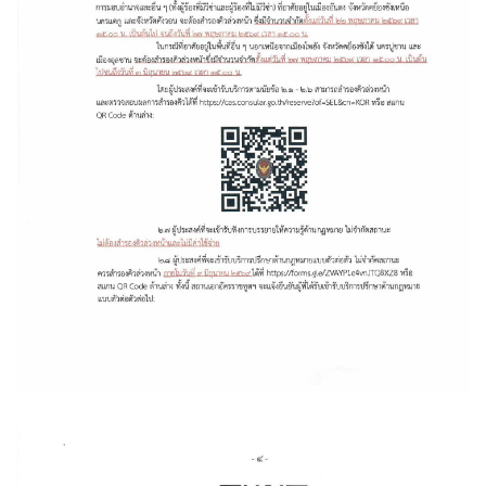
ไ
ท
ย
-
ส
า
ธ
า
ร
ณ
รั
ฐ
เ
ก
า
ห
ลี