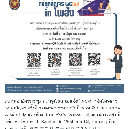
ก
อั
ค
ร
ร
า
ช
ทู
ต
บ
ริ
ก
า
สถานเอกอัครราชทูต ณ กรุงโซล ขอแจ้งกำหนดการจัดโครงการ
ร
กงสุลสัญจร ครั้งที่ ๕/๒๕๖๙ ระหว่างวันที่ ๖-๗ มิถุนายน ๒๕๖๙
ป
ณ ห้อง Lily และห้อง Rose ชั้น ๖ โรงแรม Lahan เมืองโพฮัง ที่
ร
อยู่ภาษาอังกฤษ : 1, Samho-Ro 265beon-Gil, Pohang ที่อยู่
ะ
ภาษาเกาหลี: 경북 포항시 북구 삼호로265번길 1