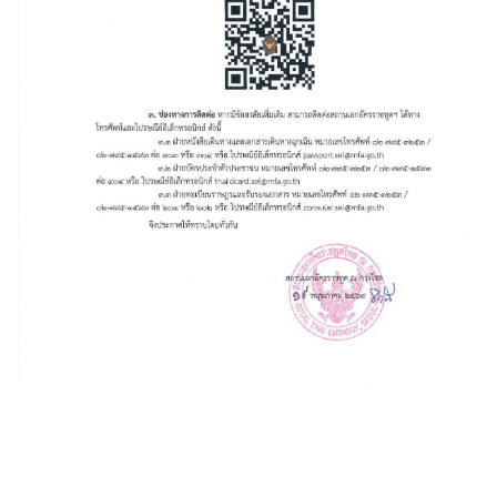
ห
น่
ว
ย
ง
า
น
ไ
ท
ย
ใ
น
เ
ก
า
ห
ลี
ใ