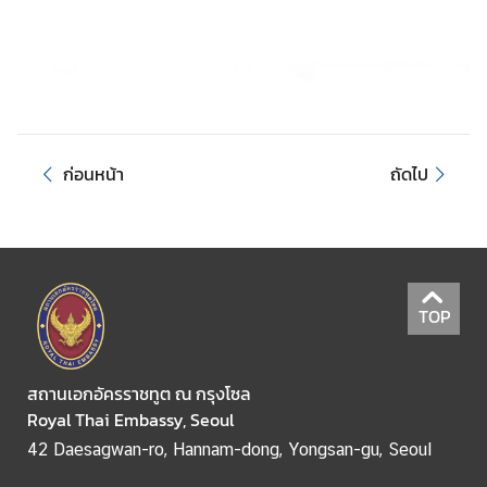
ต้
ค
ว
า
ม
ก่อนหน้า
ถัดไป
เ
ค
ลื่
อ
น
ไ
TOP
ห
ว
ท
สถานเอกอัครราชทูต ณ กรุงโซล
า
Royal Thai Embassy, Seoul
ง
42 Daesagwan-ro, Hannam-dong, Yongsan-gu, Seoul
เ