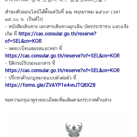
ช
สำรองคิวออนไลน์ได้ตั้งแต่วันที่ ๒๒ พฤษภาคม ๒๕๖๙ เวลา
า
๑๕.๐๐ น. เป็นต้ไป
ช
- หนังสือเดินทาง เอกสารเดินทางฉุกเฉิน บัตรประชาชน และแจ้ง
น
เกิด ที่
https://cas.consular.go.th/reserve?
of=SEL&cn=KOR
ข่
- จดทะเบียนสมรสและหย่า ที่
า
https://cas.consular.go.th/reserve?of=SEL&cn=KOR
ว
- นิติกรณ์รับรองเอกสาร ที่
ส
https://cas.consular.go.th/reserve?of=SEL&cn=KOR
ถ
- ปรึกษาด้านกฎหมายแบบตัวต่อตัว ที่
า
https://forms.gle/ZVAYP1e4vnJTQ8XZ8
น
เ
ขอความกรุณาดูรายละเอียดเพิ่มเติมตามประกาศด้านล่าง
อ
ก
อั
ค
ร