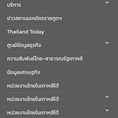
บริการ
ร
า
ข่าวสถานเอกอัครราชทูตฯ
ช
ทู
ต
Thailand Today
ฯ
ศูนย์ข้อมูลธุรกิจ
เ
ความสัมพันธ์ไทย-สาธารณรัฐเกาหลี
กี่
ย
ข้อมูลเศรษฐกิจ
ว
กั
หน่วยงานไทยในเกาหลีใต้
บ
ป
ร
หน่วยงานไทยในเกาหลีใต้
ะ
เ
หน่วยงานไทยในเกาหลีใต้
ท