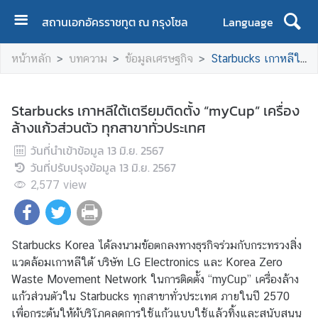
สถานเอกอัครราชทูต ณ กรุงโซล
Language
ห
หน้าหลัก
บทความ
ข้อมูลเศรษฐกิจ
Starbucks เกาหลีใต้เตรียมติดตั้ง “myCup” เครื่องล้างแก้วส่วนตัว ทุกสาขาทั่วประเทศ
น้
า
ห
Starbucks เกาหลีใต้เตรียมติดตั้ง “myCup” เครื่อง
ลั
ล้างแก้วส่วนตัว ทุกสาขาทั่วประเทศ
ก
วันที่นำเข้าข้อมูล
13 มิ.ย. 2567
ข้
วันที่ปรับปรุงข้อมูล
13 มิ.ย. 2567
อ
2,577
view
มู
ล
ส
Starbucks Korea ได้ลงนามข้อตกลงทางธุรกิจร่วมกับกระทรวงสิ่ง
ถ
แวดล้อมเกาหลีใต้ บริษัท LG Electronics และ Korea Zero
า
Waste Movement Network ในการติดตั้ง “myCup” เครื่องล้าง
น
แก้วส่วนตัวใน Starbucks ทุกสาขาทั่วประเทศ ภายในปี 2570
เ
เพื่อกระตุ้นให้ผู้บริโภคลดการใช้แก้วแบบใช้แล้วทิ้งและสนับสนุน
อ