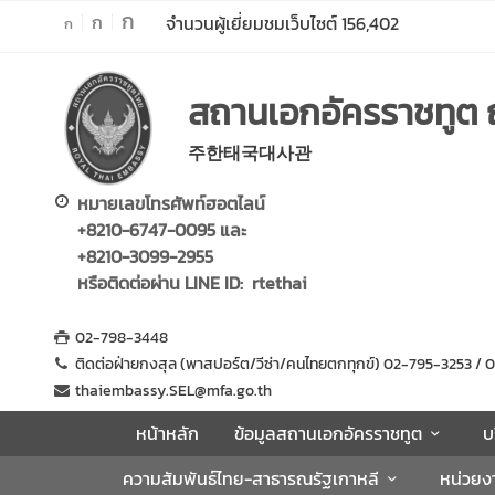
ก
ก
จำนวนผู้เยี่ยมชมเว็บไซต์
156,402
ก
ห
สถานเอกอัครราชทูต 
น้
า
주한태국대사관
ห
ลั
หมายเลขโทรศัพท์ฮอตไลน์
ก
+8210-6747-0095 และ
ข้
+8210-3099-2955
อ
หรือติดต่อผ่าน LINE ID: rtethai
มู
ล
02-798-3448
ส
ติดต่อฝ่ายกงสุล (พาสปอร์ต/วีซ่า/คนไทยตกทุกข์) 02-795-3253 
ถ
thaiembassy.SEL@mfa.go.th
า
หน้าหลัก
ข้อมูลสถานเอกอัครราชทูต
บ
น
เ
ความสัมพันธ์ไทย-สาธารณรัฐเกาหลี
หน่วยง
อ