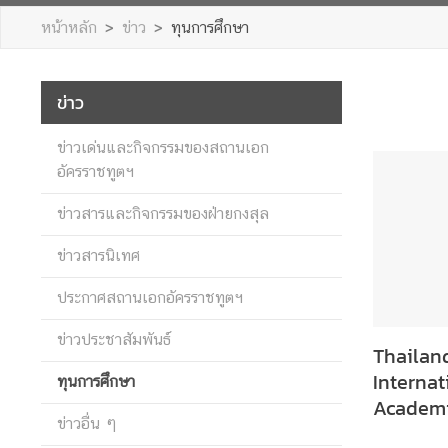
ก
หน้าหลัก
ข่าว
ทุนการศึกษา
อั
ค
ร
ข่าว
ร
า
ข่าวเด่นและกิจกรรมของสถานเอก
ช
อัครราชทูตฯ
ทู
ต
ข่าวสารและกิจกรรมของฝ่ายกงสุล
ข่าวสารนิเทศ
บ
ประกาศสถานเอกอัครราชทูตฯ
ริ
ก
ข่าวประชาสัมพันธ์
า
Thailand
ร
Internat
ทุนการศึกษา
ป
Academi
ร
ข่าวอื่น ๆ
ะ