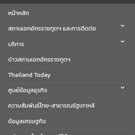
ศ
หน้าหลัก
ไ
ท
สถานเอกอัครราชทูตฯ และการติดต่อ
ย
บริการ
ข่
า
ข่าวสถานเอกอัครราชทูตฯ
ว
ก
Thailand Today
ร
ะ
ศูนย์ข้อมูลธุรกิจ
ท
ร
ความสัมพันธ์ไทย-สาธารณรัฐเกาหลี
ว
ง
ก
ข้อมูลเศรษฐกิจ
า
ร