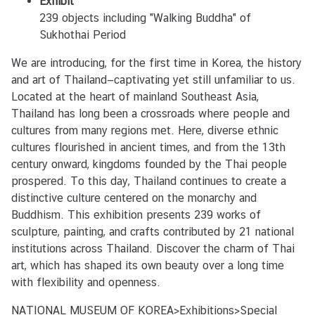
Exhibit
ก
239 objects including "Walking Buddha" of
อั
Sukhothai Period
ค
We are introducing, for the first time in Korea, the history
ร
and art of Thailand—captivating yet still unfamiliar to us.
ร
Located at the heart of mainland Southeast Asia,
า
Thailand has long been a crossroads where people and
ช
cultures from many regions met. Here, diverse ethnic
ทู
cultures flourished in ancient times, and from the 13th
ต
century onward, kingdoms founded by the Thai people
prospered. To this day, Thailand continues to create a
บ
distinctive culture centered on the monarchy and
ริ
Buddhism. This exhibition presents 239 works of
ก
sculpture, painting, and crafts contributed by 21 national
า
institutions across Thailand. Discover the charm of Thai
ร
art, which has shaped its own beauty over a long time
ป
with flexibility and openness.
ร
NATIONAL MUSEUM OF KOREA>Exhibitions>Special
ะ