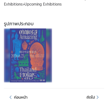
Exhibitions>Upcoming Exhibitions
ช
า
ช
น
รูปภาพประกอบ
ข่
า
ว
ส
ถ
า
น
เ
อ
ก
อั
ก่อนหน้า
ถัดไป
ค
ร